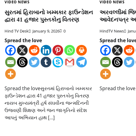
VIDEO NEWS
VIDEO NEWS
સુરતમાં હિરાબાનો ખમ્મકાર ફાઉન્ડેશન
અરવલ્લીમાં જિ
દ્વારા 41 હજાર પુસ્તકોનુ વિતરણ
આવેદનપત્ર આ
Hind TV Desk
January 9, 2026
0
HindTV News
Janu
Spread the love
Spread the lov
Spread the loveસુરતમાં હિરાબાનો ખમ્મકાર
Spread the love
ફાઉન્ડેશન દ્વારા 41 હજાર પુસ્તકોનુ વિતરણ
નાયબ મુખ્યમંત્રી હર્ષ સંઘવીના જન્મદિનની
ઉજવણી શિક્ષણ અને જન જાગૃતિનો સંદેશ
આપતું અભિયાન હાથ […]