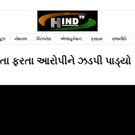
યૂઝ
નેશનલ
બિઝનેસ
એજ્યુકેશન
ક્રાઇમ
રાજનીતિ
ાસતા ફરતા આરોપીને ઝડપી પાડ્યો