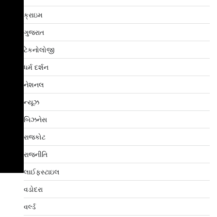
ક્રાઇમ
ગુજરાત
ટેકનોલોજી
ધર્મ દર્શન
નેશનલ
ન્યૂઝ
બિઝનેસ
રાજકોટ
રાજનીતિ
લાઈફસ્ટાઇલ
વડોદરા
વર્લ્ડ