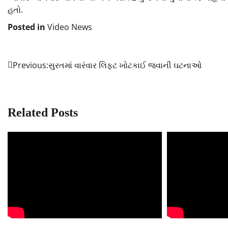
હતો.
Posted in
Video News
Previous:
સુરતમાં વારંવાર લિફ્ટ ખોટકાઈ જવાની ઘટનાઓ
Post
navigation
Related Posts