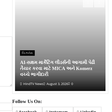
બિઝનેસ
AI-સક્ષમ માર્કેટિંગ લીડર્સની આગામી પેઢી
તૈયાર કરવા માટે MICA અને Komerz
યો
વચ્ચે ભાગીદારી
HindTV News
August 3, 2026
0
Follow Us On:
Facebook
Instagram
Linkedin