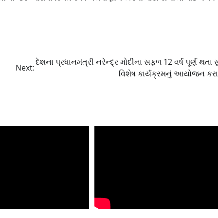
દેશના પ્રધાનમંત્રી નરેન્દ્ર મોદીના સફળ 12 વર્ષ પૂર્ણ થતા સ
Next:
વિશેષ કાર્યક્રમનું આયોજન કરાય