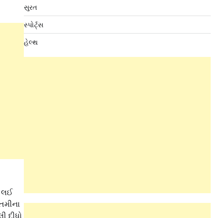
સુરત
સ્પોર્ટ્સ
હેલ્થ
ે લઈ
ાતમીના
ી દીધો