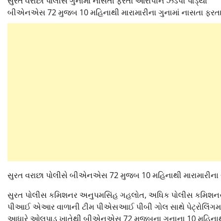
સુરત વરાછા પોલીસે ગુનામાં નાસતા ફરતા આરોપીને ઝડપી પાડ્યો
બીએનએસ 72 મુજબ 10 મહિનાથી મારામારીના ગુનામાં નાસતા ફરત
સુરત વરાછા પોલીસે બીએનએસ 72 મુજબ 10 મહિનાથી મારામારીના ગ
સુરત પોલીસ કમિશનર અનુપમસિંહ ગહલોત, અધિક પોલીસ કમિશન
પીઆઈ એઆર વાળાની ટીમ પીએસઆઈ પીબી ગોલ સાથે પેટ્રોલિંગમાં હ
આધારે ઓલપાડ ખાતેથી બીએનએસ 72 મુજબના ગુનાના 10 મહિનાથી વ