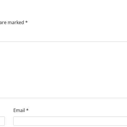
s are marked
*
Video News
ભાવનગરમાં મેગા રક્તદાન કેમ્પ યોજા
Hind TV Desk
July 27, 2026
0
Email
*