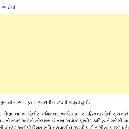
ા આરોપી
ુનામાં નાસતા ફરતા આરોપીને ઝડપી પાડ્યો હતો.
ર મીણા, નાયબ પોલીસ કમિશનર આલોક કુમાર સહિતનાઓની સુચનાન
તી ત્યારે અહેકો નીલેશભાઈ તથા અપોકો પૃથ્વીરાજસિંહ ને મળેલી બ
ોન્ટેડ આરોપી સ્મિત રૂષિ નથવાણીને ઝડપી પાડી સળીયા પાછળ ધકેલ