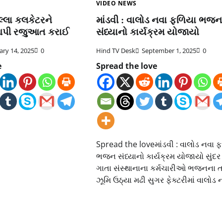
VIDEO NEWS
લ્લા કલકેટરને
માંડવી : વાલોડ નવા ફળિયા ભજન
પી રજુઆત કરાઈ
સંધ્યાનો કાર્યક્રમ યોજાયો
ary 14, 2025
0
Hind TV Desk
September 1, 2025
0
e
Spread the love
Spread the loveમાંડવી : વાલોડ નવા 
ભજન સંધ્યાનો કાર્યક્રમ યોજાયો સું
ગાતા સંસ્થાનાના કર્મચારીઓ ભજનના ત
ઝૂમિ ઉઠ્યા મઢી સુગર ફેક્ટરીમાં વાલોડ 