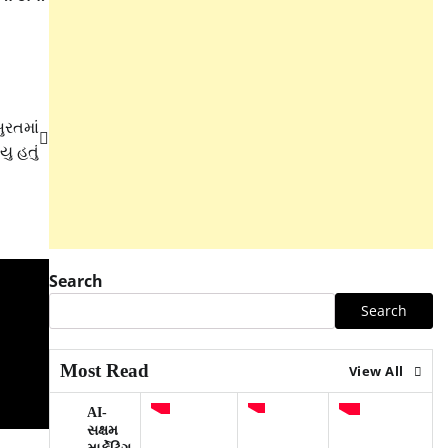
ુરતમાં
ુ હતું
Search
Search
Most Read
View All
AI-
સક્ષમ