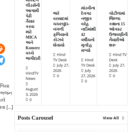
માર્કેટિંગ
લીડર્સની
માંડવીના
આગામી
ભારે
દેવગઢ
ચોટીલામાં
પેઢી
વરસાદમાં
નજીક
જિલ્લા
તૈયાર
ચચરબુંદા-
વરેહ
કક્ષાના 15
કરવા
બંગળી
નદીમાંથી
ઓગસ્ટ
માટે
ફળિયાનો
42
ઉજવણીની
MICA
કોઝવે
વર્ષીયનો
તૈયારીઓ
અને
ધોવાયો
મૃતદેહ
શરૂ
Komerz
મળ્યો
વચ્ચે
Hind
Hind TV
ભાગીદારી
TV Desk
Hind
Desk
July 27,
TV Desk
July 27,
2026
July
2026
HindTV
0
27, 2026
0
News
0
ફળિયા
August
દર ભજન
3, 2026
ાલે
0
નવા […]
Posts Carousel
View All