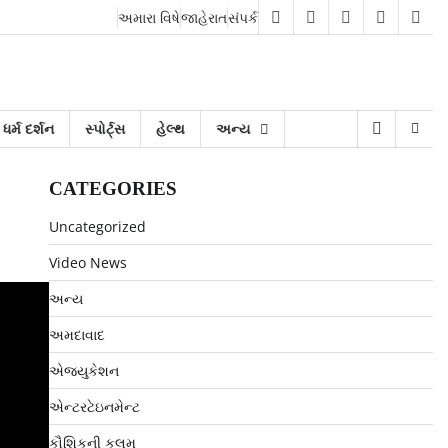
અમારા વિષે
જાહેરાત
સંપર્ક
facebook
twitter
instagram
twitter
you
ધર્મ દર્શન
સ્પોર્ટ્સ
હેલ્થ
અન્ય
CATEGORIES
Uncategorized
Video News
અન્ય
અમદાવાદ
એજ્યુકેશન
એન્ટરટેઇનમેન્ટ
કૌશિકની કલમ