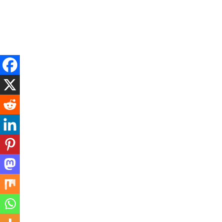
Skip
Friday, August 7, 2026
to
content
HOME
ગુજરાત
કૌશિકની કલમ
VIDEO NEWS
ન
માંડવી વી.કે નર્સિંગ કોલેજ ખાતે
Posted on
June 21, 2026
by
Hind TV Desk