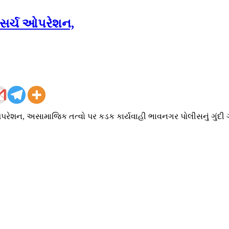
ડ સર્ચ ઓપરેશન,
ચ ઓપરેશન, અસામાજિક તત્વો પર કડક કાર્યવાહી ભાવનગર પોલીસનું ગુંદી 