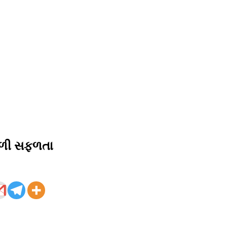
 મળી સફળતા