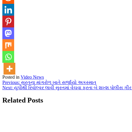
Posted in
Video News
Post
Previous:
સુરતના માંગરોળ ખાતે સર્જાયો અકસ્માત
Next:
યુપીથી રિવોલ્વર લાવી સુરતમાં વેંચવા ફરતા બે શખ્શ પોલીસ ગી
navigation
Related Posts