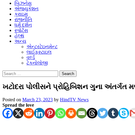
બિઝનેસ
એજ્યુકેશન
ક્રાઇમ
રાજનીતિ
ધર્મ દર્શન
સ્પોર્ટ્સ
હેલ્થ
અન્ય
એન્ટરટેઇનમેન્ટ
લાઈફસ્ટાઇલ
વર્લ્ડ
ટેકનોલોજી
Search
for:
ખટોદરા પોલીસને પ્રોહિબિશન ગુના અંતર્ગત
Posted on
March 23, 2023
by
HindTV News
Spread the love