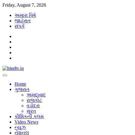
Skip
Friday, August 7, 2026
to
અમારા વિષે
content
જાહેરાત
સંપર્ક
facebook
twitter
instagram
twitter
youtube
Home
ગુજરાત
અમદાવાદ
રાજકોટ
વડોદરા
સુરત
કૌશિકની કલમ
Video News
ન્યૂઝ
નેશનલ