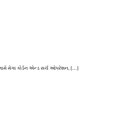
ગામે મેગા કોર્ડન એન્ડ સર્ચ ઓપરેશન, […]