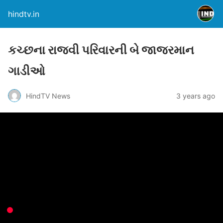
hindtv.in
કચ્છના રાજવી પરિવારની બે જાજરમાન
ગાડીઓ
HindTV News
3 years ago