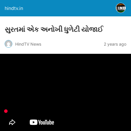
hindtv.in
સુરતમાં એક અનોખી ધુળેટી યોજાઈ
HindTV News
2 years ago