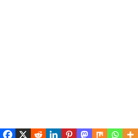
સુરતની
લસકાણા
સુરતના
પોલીસે
સુરતના
સુરત
ડીંડોલી
પતરાના
અડાજણ
ગૌમાતા
વિસ્તારમાં
શેડમાં
વિસ્તારમાં
પ્રત્યેની
ચોરોએ
દારૂના
કિશોરી
આસ્થા
પોલીસને
ધંધા પર
અચાનક
અને
ખુલ્લો
દરોડા
ગુમ
રાષ્ટ્રભાવના
પડકાર
પાડ્યા
Hind
Hind TV
Hind
Hind
TV Desk
Desk
TV Desk
TV Desk
July
July 27,
July
July
27, 2026
2026
27, 2026
27,
0
0
0
2026
0
Copyright © 2026
hindtv.in
Theme: Express News By
Adore Themes
.