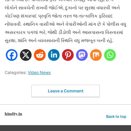
લોકોને સાવચેતી રાખવી જોઈએ, દુકાનો પર સુરક્ષા વધારવી અને
કોઈપણ શંકાસ્પદ પ્રવૃત્તિ જોતા તરત જ તાત્કાલિક ફરિયાદ
નોંધાવવી. સ્થાનિક વાસીઓ અને વેપારીઓની માંગ છે કે પોલીસ વધુ
અસરકારક પગલાં ભરે, જેથી ડીંડોલી અને આસપાસના વિસ્તારમાં
સુરક્ષા, શાંતિ અને વ્યવસાયની સ્થિતિ વધુ મજબૂત બની રહે.
Categories:
Video News
Leave a Comment
hindtv.in
Back to top