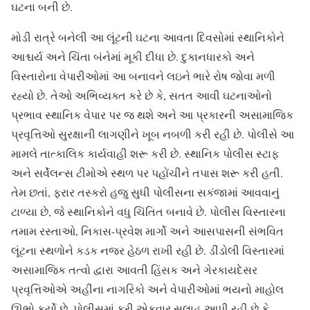
ઘટના બની છે.
મોડી રાત્રે બનેલી આ લૂંટની ઘટના આવતા દિવસોમાં સ્થાનિકોને
આશ્ચર્ય અને ચિંતા બંનેમાં મૂકી દીધા છે. દુકાનધારકો અને
વિસ્તારોના વેપારીઓમાં આ બનાવને લઇને ભારે રોષ જોવા મળી
રહ્યો છે. તેઓ અભિવ્યક્ત કરે છે કે, સતત આવી ઘટનાઓનો
પ્રભાવ સ્થાનિક વેપાર પર જ થશે અને આ પ્રકારની અસામાજિક
પ્રવૃત્તિઓ સુરક્ષાની લાગણીને ખૂબ નબળી કરી રહી છે. પોલીસે આ
મામલે તાત્કાલિક કાર્યવાહી શરૂ કરી છે. સ્થાનિક પોલીસ સ્ટાફ
અને સર્વેલન્સ ટીમોએ સ્થળ પર પહોંચીને તપાસ શરૂ કરી હતી.
તેમ છતાં, ફરાર તસ્કરો હજુ સુધી પોલીસના સકંજામાં આવવાનું
ટાળ્યા છે, જે સ્થાનિકોને વધુ ચિંતિત બનાવે છે. પોલીસ વિસ્તારના
તમામ રસ્તાઓ, નિકાસ-પ્રવેશ માર્ગો અને આસપાસની સંભવિત
લૂંટના સ્થળોને કડક નજર હેઠળ રાખી રહી છે. ડીંડોલી વિસ્તારમાં
અસામાજિક તત્વો દ્વારા આવતી હિંસક અને ગેરકાયદેસર
પ્રવૃત્તિઓએ અહીંના નાગરિકો અને વેપારીઓમાં ભયનો માહોલ
ઊભો કર્યો છે. પોલીસમાં ફરી એકવાર સલાહ આપી રહી છે કે