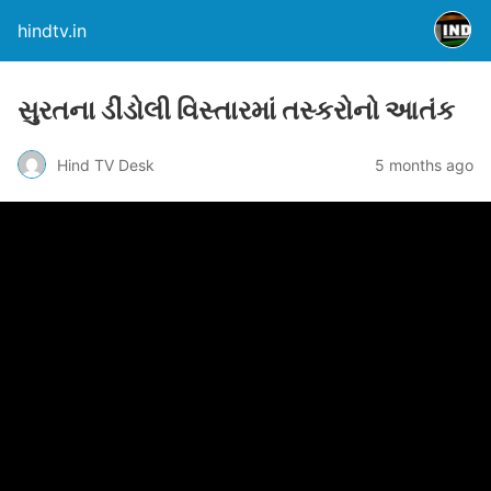
hindtv.in
સુરતના ડીંડોલી વિસ્તારમાં તસ્કરોનો આતંક
Hind TV Desk
5 months ago