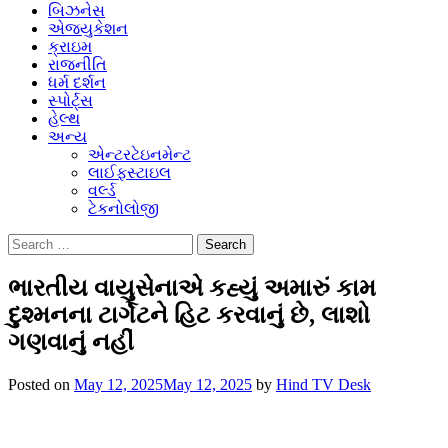
બિઝનેસ
એજ્યુકેશન
ક્રાઇમ
રાજનીતિ
ધર્મ દર્શન
સ્પોર્ટ્સ
હેલ્થ
અન્ય
એન્ટરટેઇનમેન્ટ
લાઈફસ્ટાઇલ
વર્લ્ડ
ટેકનોલોજી
Search
for:
ભારતીય વાયુસેનાએ કહ્યું અમારું કામ
દુશ્મનના ટાર્ગેટને હિટ કરવાનું છે, લાશો
ગણવાનું નહીં
Posted on
May 12, 2025
May 12, 2025
by
Hind TV Desk