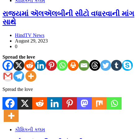
કૌશિકની કલમ
રાજ્યમાં ઍલઍલબીની સીટો વધારવાની માંગ
સાથે
HindTV News
August 29, 2023
0
Spread the love
Spread the love
કૌશિકની કલમ