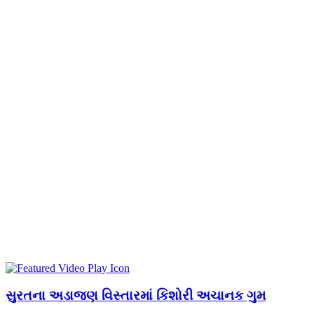
સુરતના અડાજણ વિસ્તારમાં કિશોરી અચાનક ગુમ