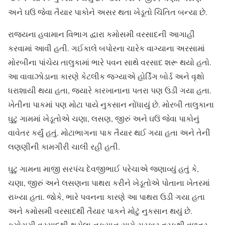
અને ઘઉં જેવા તૈયાર પાકોને અસર થતા ખેડૂતો ચિંતિત બન્યા છે.
રાજ્યના હવામાન વિભાગ દ્વારા કમોસમી વરસાદની આગાહી
કરવામાં આવી હતી. ગઈકાલે બપોરના ચારેક વાગ્યાના અરસામાં
મોરબીના પાંચેય તાલુકામાં ભારે પવન સાથે વરસાદ શરૂ થયો હતો.
આ વાવાઝોડાના કારણે કેટલીક જગ્યાએ હોર્ડિંગ બોર્ડ અને વૃક્ષો
ધરાશાયી થયા હતા, જ્યારે કારખાનાના પતરા પણ ઉડી ગયા હતા.
ખેતીના પાકમાં પણ મોટા પાયે નુકસાન નોંધાયું છે. મોરબી તાલુકાના
ઘુટુ ગામમાં ખેડૂતોએ ચણા, લસણ, જીરું અને ઘઉં જેવા પાકોનું
વાવેતર કર્યું હતું. મોટાભાગના પાક તૈયાર થઈ ગયા હતા અને તેની
લણણીની કામગીરી ચાલી રહી હતી.
ઘુટુ ગામના માજી સરપંચ દેવજીભાઈ પરેચાએ જણાવ્યું હતું કે,
ચણા, જીરું અને લસણના પાથરા કરીને ખેડૂતોએ પોતાના ખેતરમાં
રાખ્યા હતા. જોકે, ભારે પવનના કારણે આ પાથરા ઉડી ગયા હતા
અને કમોસમી વરસાદથી તૈયાર પાકને મોટું નુકસાન થયું છે.
કમોસમી વરસાદથી થયેલા નુકસાન સામે સરકાર તરફથી વળતર