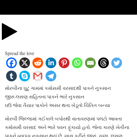
Spread the love
મોરબીના ઘુટુ ગામમાં કમોસમી વરસાદથી પાકને નુકસાન
જીરું-લસણ સહિતના પાકને ભારે નુકસાન
ઘઉં જેવા તૈયાર પાકોને અસર થતા ખેડૂતો ચિંતિત બન્યા
મોરબી જિલ્લામાં ગઈકાલે બપોરથી વાતાવરણમાં પલટો આવતા
કમોસમી વરસાદ અને ભારે પવન ફૂંકાયો હતો. જેના કારણે ખેતીના
પાકને વ્યાપક નુકસાન થયું છે. ખાસ કરીને જીરું, ચણા, લસણ