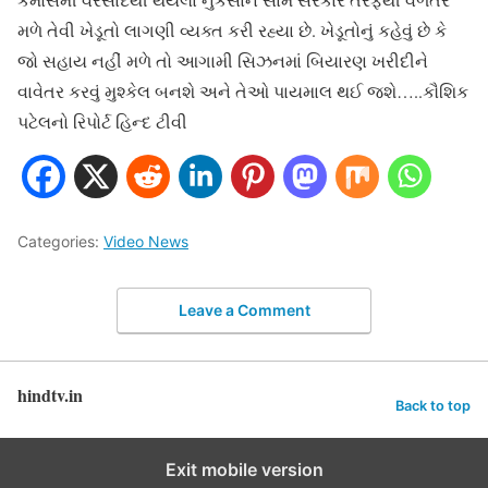
મળે તેવી ખેડૂતો લાગણી વ્યક્ત કરી રહ્યા છે. ખેડૂતોનું કહેવું છે કે
જો સહાય નહીં મળે તો આગામી સિઝનમાં બિયારણ ખરીદીને
વાવેતર કરવું મુશ્કેલ બનશે અને તેઓ પાયમાલ થઈ જશે…..કૌશિક
પટેલનો રિપોર્ટ હિન્દ ટીવી
Categories:
Video News
Leave a Comment
hindtv.in
Back to top
Exit mobile version