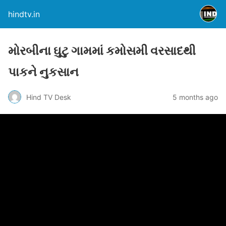
hindtv.in
મોરબીના ઘુટુ ગામમાં કમોસમી વરસાદથી
પાકને નુકસાન
Hind TV Desk
5 months ago