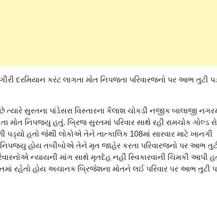
કામગીરી દરમિયાન કરંટ લાગતા મોત નિપજતા પરિવારજનો પર આભ તુટી પડ્
ત્યારે સુરતના પાંડેસરા વિસ્તારના કૈલાશ ચોકડી નજીક બાલાજી નગરમા
તા મોત નિપજ્યુ હતું. બ્રિજ સુરતમાં પરિવાર સાથે રહી રામચોક ગોલ્ડ રો
ી પડ્યો હતો જેથી લોકોએ તેને તાત્કાલિક 108માં સારવાર માટે ખાનગી
મોત નિપજ્યુ હોય તબીબોએ તેને મૃત જાહેર કરતા પરિવારજનો પર આભ તુટી
પરિવારનોએ ન્યાયની માંગ સાથે મૃતદેહ નહી સ્વિકારવાની ચિમકી આપી હ
રતમાં રહેતો હોય અચાનક બ્રિજેશના મોતને લઈ પરિવાર પર આભ તુટી પડ્