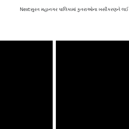
Next:
સુરત મહાનગર પાલિકામાં કુતરાઓના ખસીકરણને લઈ 