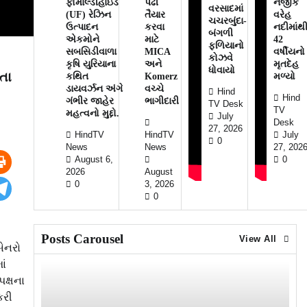
ફોર્માલ્ડીહાઇડ
પેઢી
નજીક
વરસાદમાં
(UF) રેઝિન
તૈયાર
વરેહ
ચચરબુંદા-
ઉત્પાદન
કરવા
નદીમાંથ
બંગળી
એકમોને
માટે
42
ફળિયાનો
સબસિડીવાળા
MICA
વર્ષીયનો
કોઝવે
કૃષિ યુરિયાના
અને
મૃતદેહ
ધોવાયો
તા
કથિત
Komerz
મળ્યો
ડાયવર્ઝન અંગે
વચ્ચે
Hind
Hind
ગંભીર જાહેર
ભાગીદારી
TV Desk
TV
મહત્વનો મુદ્દો.
July
Desk
27, 2026
HindTV
HindTV
July
0
News
News
27, 202
August 6,
0
2026
August
0
3, 2026
0
Posts Carousel
View All
બેનરો
ાં
પક્ષના
કરી