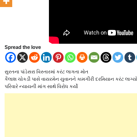
Spread the love
સુરતના પાંડેસરા વિસ્તારમાં કરંટ લાગતા મોત
કૈલાશ ચોકડી પાસે વાયરમેન યુવાનને કામગીરી દરમિયાન કરંટ લાગ્ય
પરિવારે ન્યાયની માંગ સાથે વિરોધ કર્યો