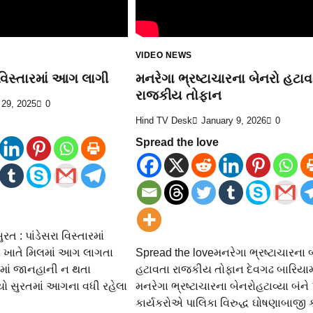
VIDEO NEWS
ા વિસ્તારમાં આગ લાગી
મનરેગા ભ્રષ્ટાચારના બેનરો હટાવ
રાજકીય તોફાન
 29, 2025
0
Hind TV Desk
January 9, 2026
0
Spread the love
ત : પાંડેસરા વિસ્તારમાં
ા ખાતે મિલમાં આગ લાગતા
Spread the loveમનરેગા ભ્રષ્ટાચારના 
ાં જાનહાની ન થતા
હટાવતા રાજકીય તોફાન દેવગઢ બારિયામ
ો સુરતમાં આગના વધી રહેલા
મનરેગા ભ્રષ્ટાચારના બેનરોહટાવ્યા બંને 
કાર્યકરોએ પાલિકા વિરુદ્ધ ઘોષણાબાજી 