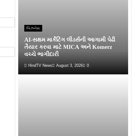
બિઝનેસ
AI-સક્ષમ માર્કેટિંગ લીડર્સની આગામી પેઢી
તૈયાર કરવા માટે MICA અને Komerz
વચ્ચે ભાગીદારી
HindTV News
August 3, 2026
0