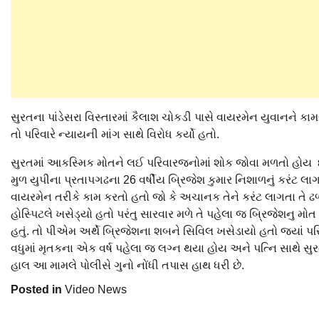
સુરતના પાંડેસરા વિસ્તારમાં કૈલાશ ચોકડી પાસે વાયરમેન યુવાનને 
તો પરિવારે ન્યાયની માંગ સાથે વિરોધ કર્યો હતો.
સુરતમાં આકસ્મિક મોતને લઈ પરિવારજનોમાં શોક જોવા મળતો હોય છે 
મુળ યુપીના પ્રતાપગઢના 26 વર્ષીય બ્રિજેશ કુમાર નિશાળનું કરંટ લાગ
વાયરમેન તરીકે કામ કરતો હતો જો કે અચાનક તેને કરંટ લાગતા તે ઢળ
હોસ્પિટલે ખસેડ્યો હતો પરંતુ સારવાર મળે તે પહેલા જ બ્રિજેશનુ 
હતું. તો પીએમ અર્થે બ્રિજેશના શબને સિવિલ ખસેડાયો હતો જ્યાં 
વધુમાં મૃતકના એક વર્ષ પહેલા જ લગ્ન થયા હોય અને પત્નિ સાથે સુ
હાલ આ મામલે પોલીસે ગુનો નોંધી તપાસ હાથ ધરી છે.
Posted in
Video News