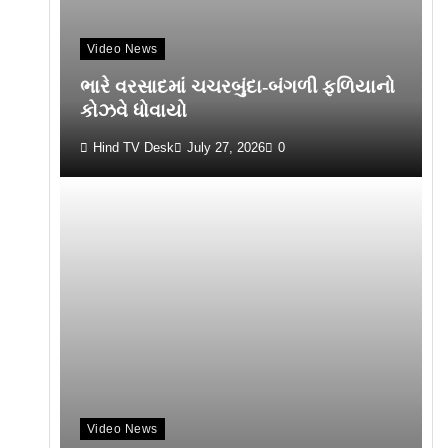
Video News
ભારે વરસાદમાં ચચરબુંદા-બંગળી ફળિયાનો
કોઝવે ધોવાયો
Hind TV Desk
July 27, 2026
0
Video News