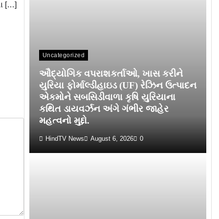
ા […]
Uncategorized
ઔદ્યોગિક વપરાશકર્તાઓ, ખાસ કરીને
યુરિયા ફોર્માલ્ડીહાઇડ (UF) રેઝિન ઉત્પાદન
એકમોને સબસિડીવાળા કૃષિ યુરિયાના
કથિત ડાયવર્ઝન અંગે ગંભીર જાહેર
મહત્વનો મુદ્દો.
HindTV News
August 6, 2026
0