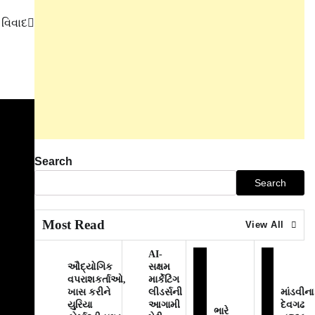
વિવાદ
Search
Search
Most Read
View All
AI-
ઔદ્યોગિક
સક્ષમ
વપરાશકર્તાઓ,
માર્કેટિંગ
ખાસ કરીને
લીડર્સની
માંડવીના
યુરિયા
આગામી
દેવગઢ
ભારે