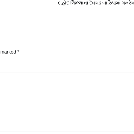
દાહોદ જિલ્લાના દેવગઢ બારિયામાં મનરેગ
e marked
*