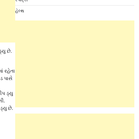
હેલ્થ
યુ છે.
ં રહેતા
ડ પાસે
પ ડ્યુ
તી.
યુ છે.