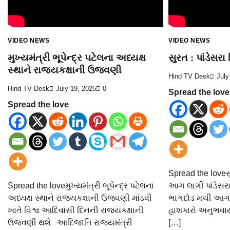
VIDEO NEWS
VIDEO NEWS
મુખ્યમંત્રી ભૂપેન્દ્ર પટેલના અધ્યક્ષ
સુરત : પાંડેસર
સ્થાને રાજ્યકક્ષાની ઉજવણી
Hind TV Desk
July
Hind TV Desk
July 19, 2025
0
Spread the love
Spread the love
Spread the loveસુર
Spread the loveમુખ્યમંત્રી ભૂપેન્દ્ર પટેલના
આગ લાગી પાંડેસર
અધ્યક્ષ સ્થાને રાજ્યકક્ષાની ઉજવણી માંડવી
ભાગદોડ મચી આગમ
ખાતે વિશ્વ આદિવાસી દિનની રાજ્યકક્ષાની
હાશકારો અનુભવાય
ઉજવણી થશે આદિજાતિ રાજ્યમંત્રી
[…]