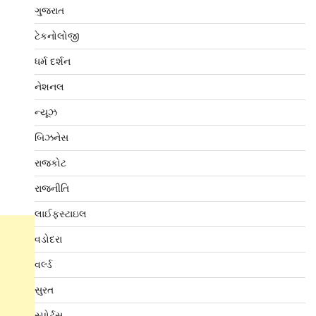
ગુજરાત
ટેકનોલોજી
ધર્મ દર્શન
નેશનલ
ન્યૂઝ
બિઝનેસ
રાજકોટ
રાજનીતિ
લાઈફસ્ટાઇલ
વડોદરા
વર્લ્ડ
સુરત
સ્પોર્ટ્સ