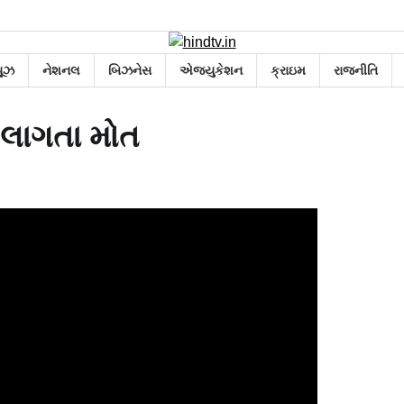
યૂઝ
નેશનલ
બિઝનેસ
એજ્યુકેશન
ક્રાઇમ
રાજનીતિ
ટ લાગતા મોત