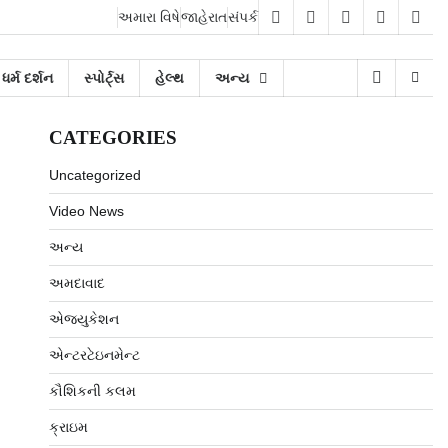
અમારા વિષે
જાહેરાત
સંપર્ક
facebook
twitter
instagram
twitter
yout
ધર્મ દર્શન
સ્પોર્ટ્સ
હેલ્થ
અન્ય
CATEGORIES
Uncategorized
Video News
અન્ય
અમદાવાદ
એજ્યુકેશન
એન્ટરટેઇનમેન્ટ
કૌશિકની કલમ
ક્રાઇમ