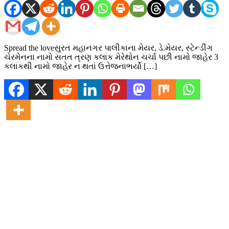
Spread the loveસુરત મહાનગર પાલીકાના મેયર, ડે.મેયર, સ્ટેન્ડીંગ
ચેરમેનના નામો સતત ત્રણ કલાક મેરેથોન ચર્ચા પછી નામો જાહેર 3
કલાકથી નામો જાહેર ન થતાં ઉત્તેજનાભર્યો […]