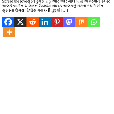
Spread the loveસુરત ડુમસ રોડ આર આર મોલ પાસે અકસ્માત ડમ્પર
ચાલકે બાઈક ચાલકને ઉડાવ્યો બાઈક ચાલકનું ઘટના સ્થળે મોત
સુરતના ઉમરા પોલીસ મથકની હદમાં […]