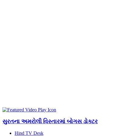
સુરતના અમરોલી વિસ્તારમાં બોગસ ડોક્ટર
Hind TV Desk