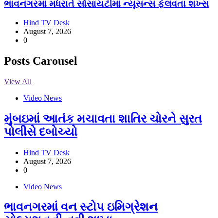
ભાવનગરમાં મધરાતે સોસાયટીમાં ન્યૂસન્સ ફેલવતા શખ્સ
Hind TV Desk
August 7, 2026
0
Posts Carousel
View All
Video News
મુંબઇમાં આતંક મચાવતા શાતિર ચોરને સુરત
પોલીસે દબોચ્યો
Hind TV Desk
August 7, 2026
0
Video News
ભાવનગરમાં વન સ્ટોપ ઇમિગ્રેશન