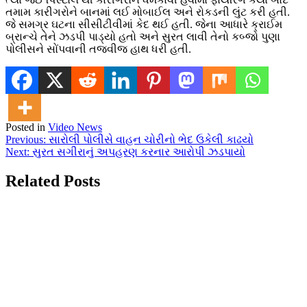
તમામ કારીગરોને બાનમાં લઈ મોબાઈલ અને રોકડની લુંટ કરી હતી.
જે સમગ્ર ઘટના સીસીટીવીમાં કેદ થઈ હતી. જેના આધારે ક્રાઈમ
બ્રાન્ચે તેને ઝડપી પાડ્યો હતો અને સુરત લાવી તેનો કબ્જો પુણા
પોલીસને સોંપવાની તજવીજ હાથ ધરી હતી.
Posted in
Video News
Post
Previous:
સારોલી પોલીસે વાહન ચોરીનો ભેદ ઉકેલી કાઢયો
Next:
સુરત સગીરાનું અપહરણ કરનાર આરોપી ઝડપાયો
navigation
Related Posts