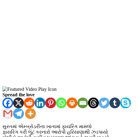
Spread the love
સુરતમાં એમ્બ્રોડરીના ખાતામાં ફાયરિંગ મામલો
ફાયરિંગ કરી લૂંટ કરનારો આરોપી હરિયાણાથી ઝડપાયો