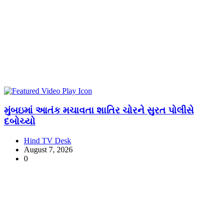
મુંબઇમાં આતંક મચાવતા શાતિર ચોરને સુરત પોલીસે
દબોચ્યો
Hind TV Desk
August 7, 2026
0