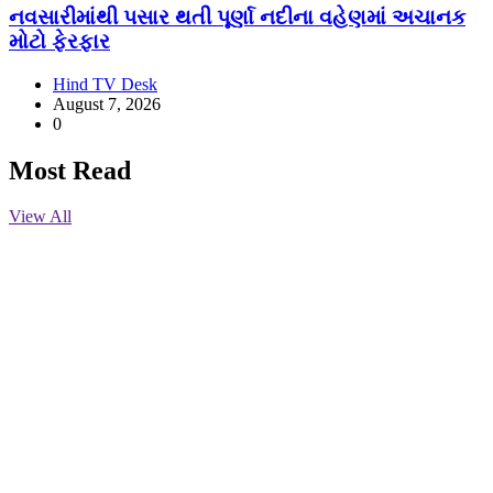
નવસારીમાંથી પસાર થતી પૂર્ણા નદીના વહેણમાં અચાનક
મોટો ફેરફાર
Hind TV Desk
August 7, 2026
0
Most Read
View All