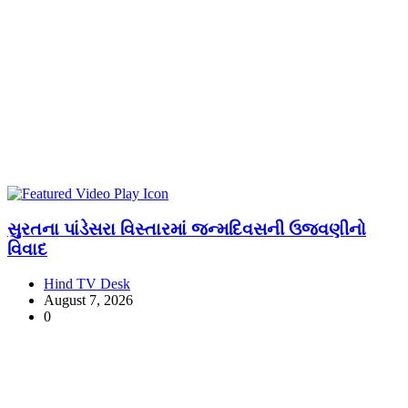
સુરતના પાંડેસરા વિસ્તારમાં જન્મદિવસની ઉજવણીનો
વિવાદ
Hind TV Desk
August 7, 2026
0