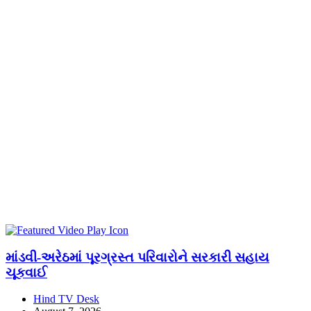
માંડવી-અરેઠમાં પૂરગ્રસ્ત પરિવારોને સરકારી સહાય
ચૂકવાઈ
Hind TV Desk