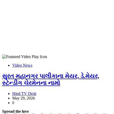
Video News
સુરત મહાનગર પાલીકાના મેયર, ડે.મેયર,
સ્ટેન્ડીંગ ચેરમેનના નામો
Hind TV Desk
May 29, 2026
0
Spread the love