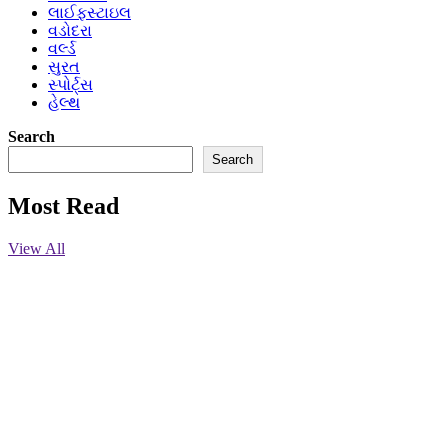
લાઈફસ્ટાઇલ
વડોદરા
વર્લ્ડ
સુરત
સ્પોર્ટ્સ
હેલ્થ
Search
Search
Most Read
View All