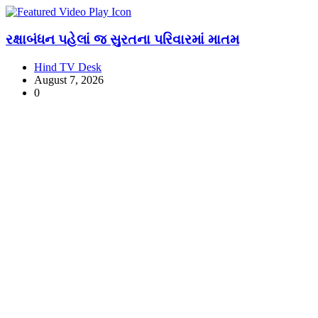
રક્ષાબંધન પહેલાં જ સુરતના પરિવારમાં માતમ
Hind TV Desk
August 7, 2026
0