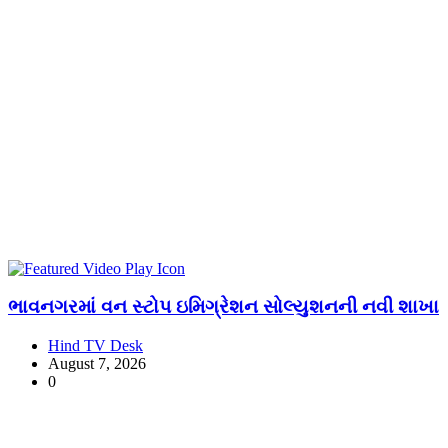
ભાવનગરમાં વન સ્ટોપ ઇમિગ્રેશન સોલ્યુશનની નવી શાખા
Hind TV Desk
August 7, 2026
0