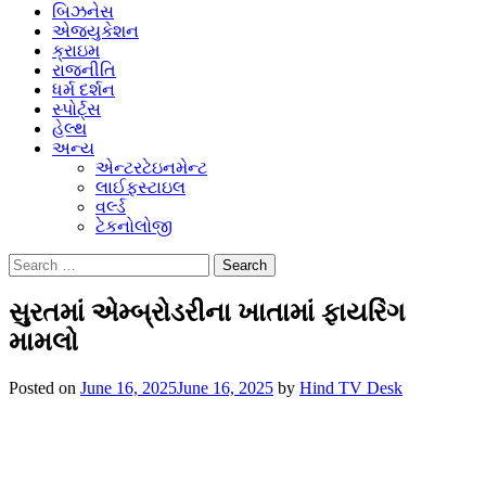
બિઝનેસ
એજ્યુકેશન
ક્રાઇમ
રાજનીતિ
ધર્મ દર્શન
સ્પોર્ટ્સ
હેલ્થ
અન્ય
એન્ટરટેઇનમેન્ટ
લાઈફસ્ટાઇલ
વર્લ્ડ
ટેકનોલોજી
Search
for:
સુરતમાં એમ્બ્રોડરીના ખાતામાં ફાયરિંગ
મામલો
Posted on
June 16, 2025
June 16, 2025
by
Hind TV Desk