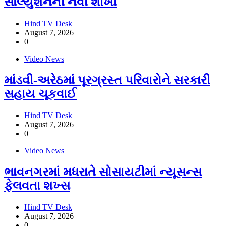
સોલ્યુશનની નવી શાખા
Hind TV Desk
August 7, 2026
0
Video News
માંડવી-અરેઠમાં પૂરગ્રસ્ત પરિવારોને સરકારી
સહાય ચૂકવાઈ
Hind TV Desk
August 7, 2026
0
Video News
ભાવનગરમાં મધરાતે સોસાયટીમાં ન્યૂસન્સ
ફેલવતા શખ્સ
Hind TV Desk
August 7, 2026
0