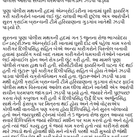
પોલીસે આરોપી સચીન ધરમપાલ જાંગડાને ઝડપી પાડ્યો
પુણા પોલીસ મથકની હદમાં એમ્બ્રોઈડરીના ખાતામાં ઘુસી ફાયરિંગ
કરી કારીગરોને બાનમાં લઈ લુંટ ચલાવી ભાગી છુટેલા એક આરોપીને
સુરત ક્રાઈમ બ્રાન્ચની ટીમે હરિયાણાના ગુડગાંવ ખાતેથી ઝડપી
પાડ્યો છે.
સુરતના પુણા પોલીસ મથકની હદમાં ગત 5 જુનના રોજ ભાગ્યોદય
ઈન્ડસ્ટ્રીઝના એમ્બ્રોઈડરી ખાતામાં ઘુસી દોઢ વર્ષ પહેલા કામ કરતો
કારીગર દિલીપસિંહ સહિત બેએ અન્ય કારીગરોને પિસ્તોલ બતાવી
હવામાં ફાયરિંગ કર્યા બાદ તમામ કારીગરોને ધમકાવી તેઓને બાનમાં
લઈ મોબાઈલ ફોન અને રોકડની લુંટ કરી હતી. આ મામલે પુણા
પોલીસે તપાસ હાથ ધરી હતી. સીસીટીવીમાં ફાયરિંગની ઘટના કેદ થઈ
હતી તો લુંટારૂ પુર્વ કારીગર દિલીપસિંહ સહિત બે હોય તેઓને ઝડપી
પાડવા પોલીસે ચક્રોગતિમાન કર્યા હતા. લુંટારૂઓને ઝડપી પાડવા
મથી રહેલી ક્રાઈમ બ્રાન્ચની ટીમે હરિયાણાના ગુડગાવ સેક્ટર ફાઈવ
પોલીસ મથક વિસ્તારમાં આવેલ રામ લીલા મેદાને ખાતેથી એક આરોપી
સચીન ધરમપાલ જાંગડાને ઝડપી પાડ્યો હતો. જ્યારે તેની પુછપરછ
કરતા તેણે કબુલાત કરી હતી કે દિલીપસિંહ ઉર્ફે દિપક અર્જુનસિંહ
સાથે તેની ફેસબુક પર મિત્રતા થઈ હોય અને તેઓ વોટ્સએપ
કોલીંગથી વાતચીત પણ કરતા હોય દિલિપસિંહે તેને સુરત બોલાવ્યો
હતો અને જયપુરથી ટ્રેનમાં બેસી તે 5 જુનના રોજ સુરત આવ્યા બાદ
સવારે દિલિપસિંગ જ્યાં સીલાઈ મશીન પર કામ કરતો હતો અને રહેતો
હતો ત્યાં જઈ કહ્યુ હતુ કે જ્યાં કામ કરતો હતો ત્યાં કારીગરો સાથે
મારે ઝઘડો થતો હોવાથી શેઠે મને નોકરી પરથી કાઢી મુક્યો છે જેથી
ત્યાં જઈ પિસ્ટોલ થી કારીગરોને ધમકાવી હવામાં ફાયરિંગ કર્યા બાદ