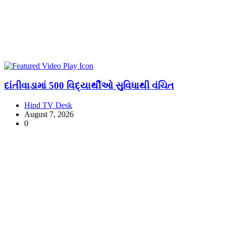
દાંતીવાડામાં 500 વિદ્યાર્થીઓ સુવિધાથી વંચિત
Hind TV Desk
August 7, 2026
0