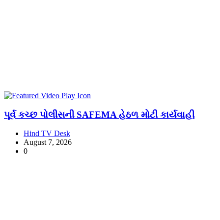
પૂર્વ કચ્છ પોલીસની SAFEMA હેઠળ મોટી કાર્યવાહી
Hind TV Desk
August 7, 2026
0