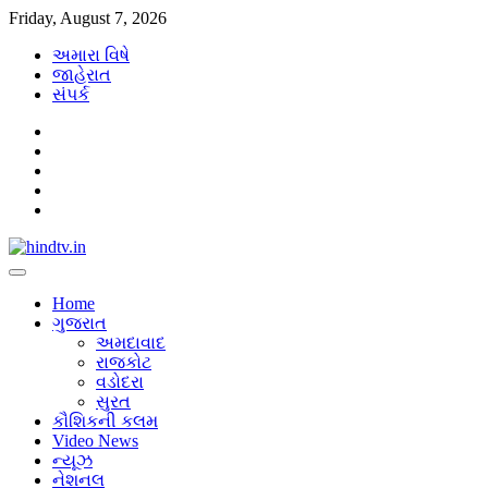
Skip
Friday, August 7, 2026
to
અમારા વિષે
content
જાહેરાત
સંપર્ક
facebook
twitter
instagram
twitter
youtube
Home
ગુજરાત
અમદાવાદ
રાજકોટ
વડોદરા
સુરત
કૌશિકની કલમ
Video News
ન્યૂઝ
નેશનલ