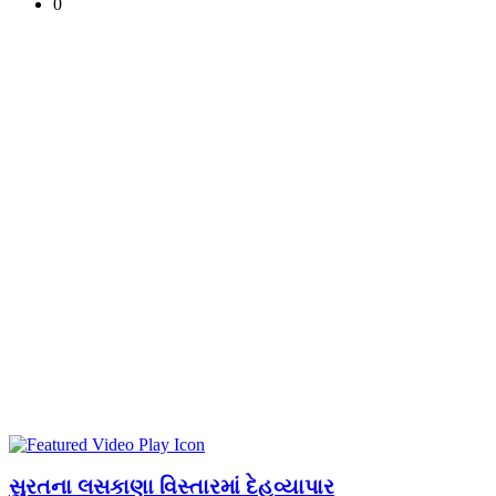
0
સુરતના લસકાણા વિસ્તારમાં દેહવ્યાપાર