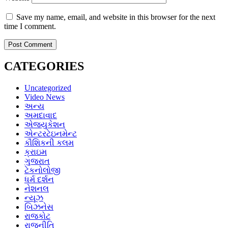
Save my name, email, and website in this browser for the next
time I comment.
CATEGORIES
Uncategorized
Video News
અન્ય
અમદાવાદ
એજ્યુકેશન
એન્ટરટેઇનમેન્ટ
કૌશિકની કલમ
ક્રાઇમ
ગુજરાત
ટેકનોલોજી
ધર્મ દર્શન
નેશનલ
ન્યૂઝ
બિઝનેસ
રાજકોટ
રાજનીતિ