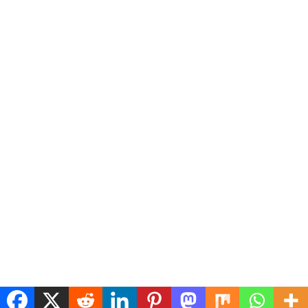
રાજકોટ
સહિત
સુરતમાં
સુરત
રાજ્યમાં
સુરતના
ઈ-20
શહેરમાં
આજે
નાસીરનગર
પેટ્રોલ મુદ્દે
આરોગ્ય
TAT-
ગેરકાયદે
આપ
વિભાગ
HSની
ડિમોલિશન
પાર્ટીનું
એક્શનમાં
પરીક્ષા
કેસમાં સર્વે
જનજાગૃતિ
અભિયાન
Hind
Hind
Hind
TV Desk
Hind
TV
TV Desk
TV Desk
Desk
August
August
August
9, 2026
9, 2026
9, 2026
August
0
0
0
9, 2026
0
Copyright © 2026
hindtv.in
Theme: Express News By
Adore Themes
.