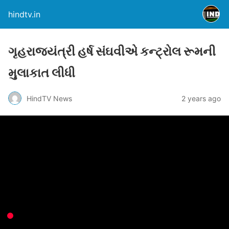
hindtv.in
ગૃહરાજ્યંત્રી હર્ષ સંઘવીએ કન્ટ્રોલ રૂમની
મુલાકાત લીધી
HindTV News
2 years ago