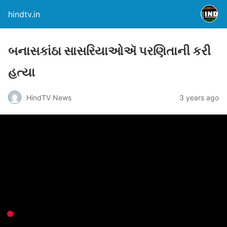
hindtv.in
બનાસકાંઠા સાસરિયાઓઍ પરણિતાની કરી
હત્યા
HindTV News
3 years ago