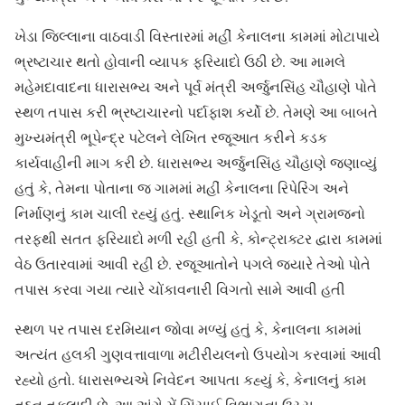
ખેડા જિલ્લાના વાઠવાડી વિસ્તારમાં મહીં કેનાલના કામમાં મોટાપાયે
ભ્રષ્ટાચાર થતો હોવાની વ્યાપક ફરિયાદો ઉઠી છે. આ મામલે
મહેમદાવાદના ધારાસભ્ય અને પૂર્વ મંત્રી અર્જુનસિંહ ચૌહાણે પોતે
સ્થળ તપાસ કરી ભ્રષ્ટાચારનો પર્દાફાશ કર્યો છે. તેમણે આ બાબતે
મુખ્યમંત્રી ભૂપેન્દ્ર પટેલને લેખિત રજૂઆત કરીને કડક
કાર્યવાહીની માગ કરી છે. ધારાસભ્ય અર્જુનસિંહ ચૌહાણે જણાવ્યું
હતું કે, તેમના પોતાના જ ગામમાં મહીં કેનાલના રિપેરિંગ અને
નિર્માણનું કામ ચાલી રહ્યું હતું. સ્થાનિક ખેડૂતો અને ગ્રામજનો
તરફથી સતત ફરિયાદો મળી રહી હતી કે, કોન્ટ્રાક્ટર દ્વારા કામમાં
વેઠ ઉતારવામાં આવી રહી છે. રજૂઆતોને પગલે જ્યારે તેઓ પોતે
તપાસ કરવા ગયા ત્યારે ચોંકાવનારી વિગતો સામે આવી હતી
સ્થળ પર તપાસ દરમિયાન જોવા મળ્યું હતું કે, કેનાલના કામમાં
અત્યંત હલકી ગુણવત્તાવાળા મટીરીયલનો ઉપયોગ કરવામાં આવી
રહ્યો હતો. ધારાસભ્યએ નિવેદન આપતા કહ્યું કે, કેનાલનું કામ
તદ્દન તકલાદી છે. આ અંગે મેં સિંચાઈ વિભાગના ઉચ્ચ