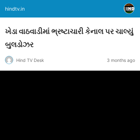
hindtv.in
ખેડા વાઠવાડીમાં ભ્રષ્ટાચારી કેનાલ પર ચાલ્યું
બુલડોઝર
Hind TV Desk
3 months ago