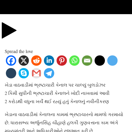
Spread the love
ખેડા વાઠવાડીમાં ભ્રષ્ટાચારી કેનાલ પર ચાલ્યું બુલડોઝર
2 કિમી સુધીની ભ્રષ્ટાચારી કેનાલને ખોદી નાખવામાં આવી
2 કરોડથી વધુના ખર્ચે થઈ રહ્યું હતું કેનાલનું નવીનીકરણ
ખેડાના વાઠવાડીમાં કેનાલના કામમાં ભ્રષ્ટાચારનો મામલો ગરમાયો
છે. ધારાસભ્ય અર્જુનસિંહ ચૌહાણે હલકી ગુણવત્તાના કામ અંગે
મુખ્યમંત્રી અને અધિકારીઓને રજૂઆત કરી છે.